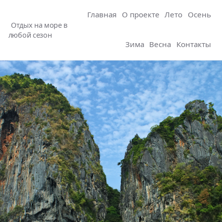
Главная
О проекте
Лето
Осень
Отдых на море в
любой сезон
Зима
Весна
Контакты