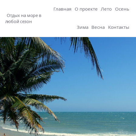
Главная
О проекте
Лето
Осень
Отдых на море в
любой сезон
Зима
Весна
Контакты